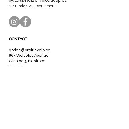
byACRE/Rollz et
vélos adaptés
sur rendez-vous seulement
CONTACT
goride@prairievelo.ca
967 Wolseley Avenue
Winnipeg, Manitoba
R3G 1E8
204.403.0606
(ext. 3)
Our partners:
Nos partenaires:
VanRaam, Tomcat
Trivel,
Pfautec, Huka
Sollso,
Buzz,
Worksman, Evo, Rifton