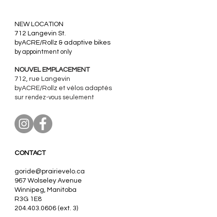
​NEW LOCATION
712 Langevin St.
byACRE/Rollz & adaptive bikes
by appointment only
NOUVEL EMPLACEMENT
712, rue Langevin
byACRE/Rollz et
vélos adaptés
sur rendez-vous seulement
CONTACT
goride@prairievelo.ca
967 Wolseley Avenue
Winnipeg, Manitoba
R3G 1E8
204.403.0606
(ext. 3)