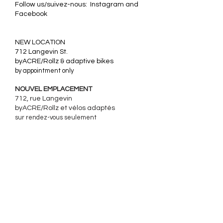
Follow us/suivez-nous: Instagram and
Facebook
​NEW LOCATION
712 Langevin St.
byACRE/Rollz & adaptive bikes
by appointment only
NOUVEL EMPLACEMENT
712, rue Langevin
byACRE/Rollz et
vélos adaptés
sur rendez-vous seulement
CONTACT
goride@prairievelo.ca
967 Wolseley Avenue
Winnipeg, Manitoba
R3G 1E8