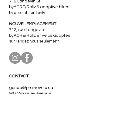
712 Langevin St.
byACRE/Rollz & adaptive bikes
by appointment only
NOUVEL EMPLACEMENT
712, rue Langevin
byACRE/Rollz et
vélos adaptés
sur rendez-vous seulement
CONTACT
goride@prairievelo.ca
967 Wolseley Avenue
Winnipeg, Manitoba
R3G 1E8
204.403.0606
(ext. 3)
Our partners:
Nos partenaires: