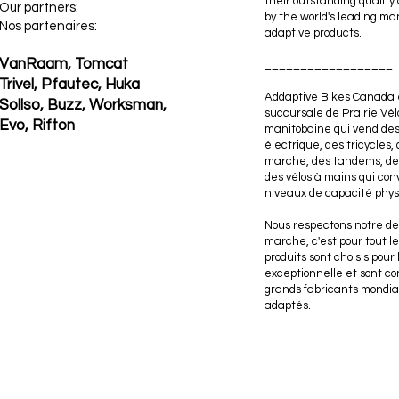
their outstanding quality
Our partners:
by the world's leading ma
Nos partenaires:
adaptive products.
VanRaam, Tomcat
__________________
Trivel,
Pfautec, Huka
Addaptive Bikes Canada 
Sollso,
Buzz,
Worksman,
succursale de Prairie Vél
Evo, Rifton
manitobaine qui vend des
électrique, des tricycles,
marche, des tandems, de
des vélos à mains qui con
niveaux de capacité phys
Nous respectons notre dev
marche, c'est pour tout l
produits sont choisis pour 
exceptionnelle et sont co
grands fabricants mondia
adaptés.