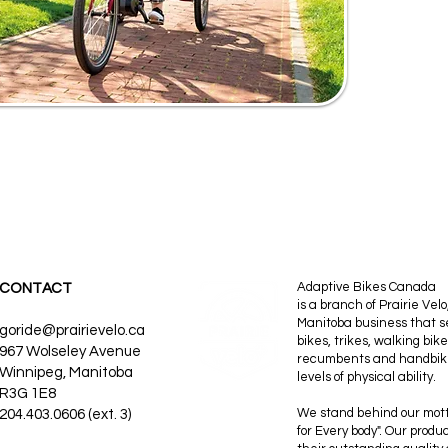
Adaptive Bikes Canada
CONTACT
is a branch of Prairie Vel
Manitoba business that se
goride@prairievelo.ca
bikes, trikes, walking bik
967 Wolseley Avenue
recumbents and handbikes
Winnipeg, Manitoba
levels of physical ability.
R3G 1E8
We stand behind our motto 
204.403.0606 (ext. 3)
for Every body". Our produ