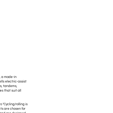
o, a made-in
lls electric-assist
es, tandems,
 that suit all
"Cycling/rolling is
cts are chosen for