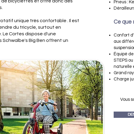
 de bicyclettes et offre donc des
Pneus : K
s.
Dérailleur
tatif unique très confortable . Il est
Ce que 
endre du tricycle, surtout en
. Le Cortes dispose d'une
Confort d
s Schwalbe's Big Ben offrent un
aux diffé
suspensio
Équipé de
STEPS ou 
naturelle 
Grand rayo
Charge ju
Vous s
DE