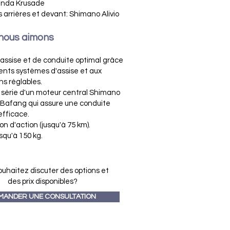
enda Krusade
s arrières et devant: Shimano Alivio
nous aimons
'assise et de conduite optimal grâce
rents systèmes d'assise et aux
ns réglables.
 série d'un moteur central Shimano
Bafang qui assure une conduite
efficace.
n d'action (jusqu'à 75 km).
squ'à 150 kg.
ouhaitez discuter des options et
des prix disponibles?
MANDER UNE CONSULTATION