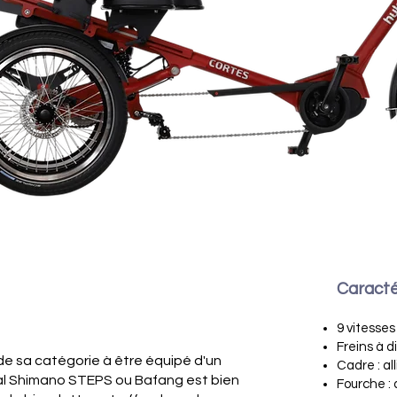
s
Caracté
9 vitesse
Freins à d
 de sa catégorie à être équipé d'un
Cadre : a
al Shimano STEPS ou Bafang est bien
Fourche : 