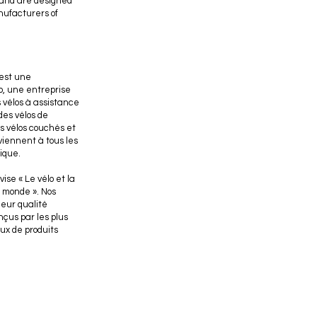
 and are designed
nufacturers of
est une
o, une entreprise
 vélos à assistance
 des vélos de
s vélos couchés et
viennent à tous les
ique.
ise « Le vélo et la
e monde ». Nos
leur qualité
nçus par les plus
ux de produits